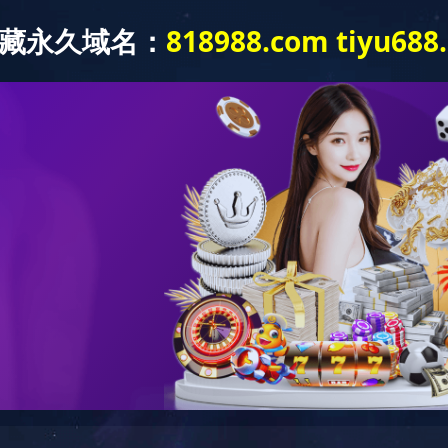
业绩
企业荣誉
新闻资讯
世界杯
猜网站-世界杯（中国）
当前位置：
世界杯