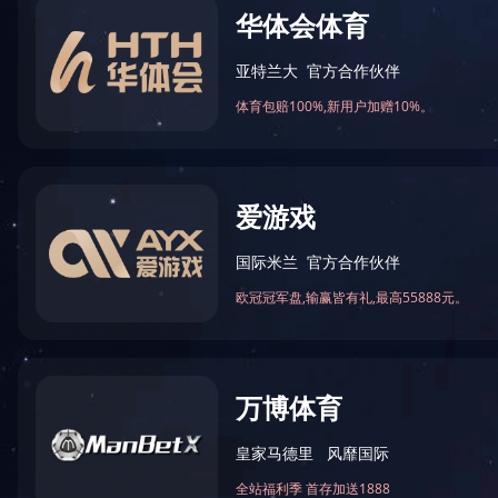
世界杯竞猜网站-世界杯（中
中国
国）
市政及电力项目
工业项目
中国