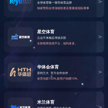
供管理服务，积极推动项目建设。
在质量控制方面，项目部以公司标准化体系为基础，
求，将
“精品工程”的理念贯穿项目建设全过程；在安全
检查等多种方式进行隐患排查治理，为项目的顺利推进筑
况，及时组织协调并解决影响工期的各类问题。远达国际
筒结构按照既定节点目标高效、精准地推进。
此次核心筒的顺利封顶，不仅是项目施工的重大胜利
化
项目
团队专业技术培训，
继续
为项目
幕墙、装饰装修等
海南中心项目作为海南省重点工程，位于海口市国兴
94层，建成后将成为“海南第一高楼”以及展示海南自贸
驻，提供一站式、全方位的管家服务，致力于打造总部经